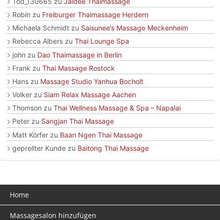
Tod_130665
zu
Jaidee Thaimassage
Robin
zu
Freiburger Thaimassage Herdern
Michaela Schmidt
zu
Saisunee’s Massage Meckenheim
Rebecca Albers
zu
Thai Lounge Spa
john
zu
Dao Thaimassage in Berlin
Frank
zu
Thai Massage Rostock
Hans
zu
Massage Studio Yanhua Bocholt
Volker
zu
Siam Relax Massage Aachen
Thomson
zu
Thai Wellness Massage & Spa – Napalai
Peter
zu
Sangjan Thai Massage
Matt Körfer
zu
Baan Ngen Thai Massage
geprellter Kunde
zu
Baitong Thai Massage
Home
Massagesalon hinzufügen