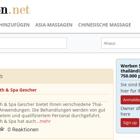
HINZUFÜGEN
ASIA-MASSAGEN
CHINESISCHE MASSAGE
Werben S
thailänd
750.000 
2)
Sie sind 
lth & Spa Gescher
hier für
Anmelde
th & Spa Gescher bietet Ihnen verschiedene Thai-
Owner of
Anwendungen. Die Behandlungen werden von gut
here
etem und qualifiziertem Personal durchgeführt.
th & Spa hat auch
...mehr
Sign up
0 Reaktionen