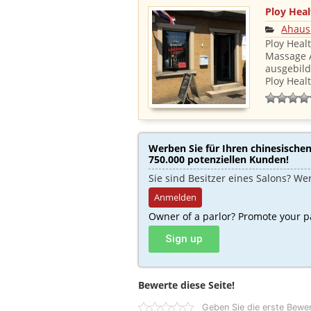
Ploy Heal
Ahaus
Ploy Heal
Massage 
ausgebild
Ploy Heal
Werben Sie für Ihren chinesische
750.000 potenziellen Kunden!​
Sie sind Besitzer eines Salons? We
Anmelden
Owner of a parlor? Promote your p
Sign up
Bewerte diese Seite!
Geben Sie die erste Bewe