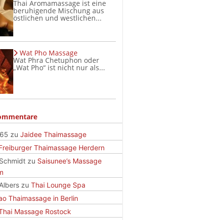
Thai Aromamassage ist eine
beruhigende Mischung aus
östlichen und westlichen...
Wat Pho Massage
Wat Phra Chetuphon oder
„Wat Pho“ ist nicht nur als...
ommentare
665
zu
Jaidee Thaimassage
Freiburger Thaimassage Herdern
 Schmidt
zu
Saisunee’s Massage
m
Albers
zu
Thai Lounge Spa
ao Thaimassage in Berlin
Thai Massage Rostock