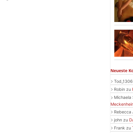
Neueste K
Tod_130
Robin
zu
Michaela
Meckenhei
Rebecca 
john
zu
D
Frank
zu