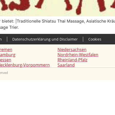
bietet: |Traditionelle Shiatsu Thai Massage, Asiatische K
age Trier.
n
Datenschutzerklärung und Disclaimer
Cookies
remen
Niedersachsen
amburg
Nordrhein-Westfalen
essen
Rheinland-Pfalz
ecklenburg-Vorpommern
Saarland
served