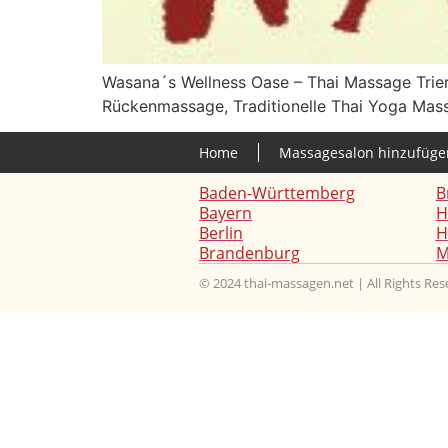
Wasana´s Wellness Oase – Thai Massage Trier 
Rückenmassage, Traditionelle Thai Yoga Mass
Home
Massagesalon hinzufüge
Baden-Württemberg
B
Bayern
H
Berlin
H
Brandenburg
M
© 2024 thai-massagen.net | All Rights Re