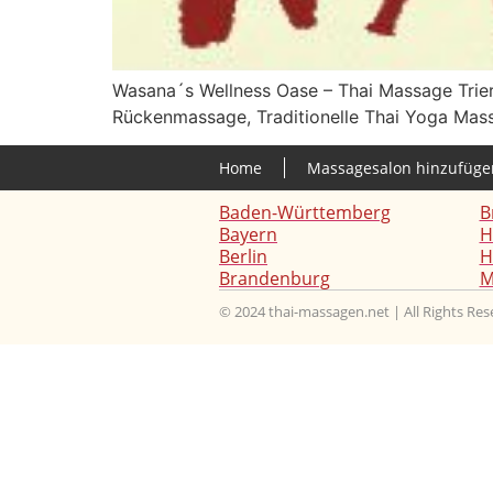
Wasana´s Wellness Oase – Thai Massage Trier 
Rückenmassage, Traditionelle Thai Yoga Mass
Home
Massagesalon hinzufüge
Baden-Württemberg
B
Bayern
H
Berlin
H
Brandenburg
M
© 2024 thai-massagen.net | All Rights Re