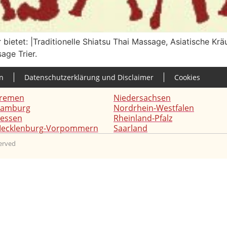
bietet: |Traditionelle Shiatsu Thai Massage, Asiatische K
age Trier.
n
Datenschutzerklärung und Disclaimer
Cookies
remen
Niedersachsen
amburg
Nordrhein-Westfalen
essen
Rheinland-Pfalz
ecklenburg-Vorpommern
Saarland
served